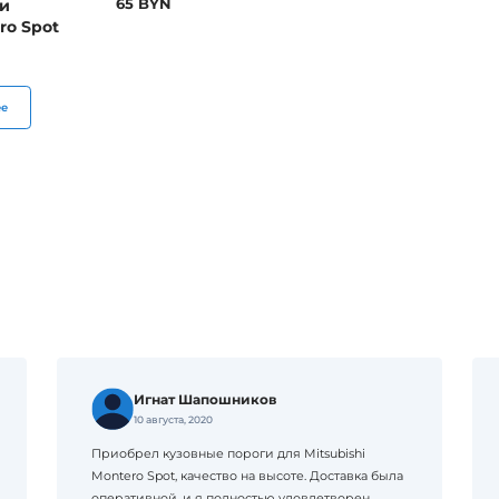
и
65 BYN
ro Spot
ее
Игнат Шапошников
10 августа, 2020
Приобрел кузовные пороги для Mitsubishi
Montero Spot, качество на высоте. Доставка была
оперативной, и я полностью удовлетворен