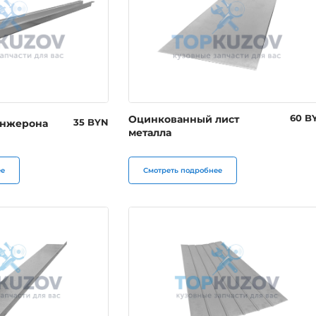
Оцинкованный лист
60 B
онжерона
35 BYN
металла
ее
Смотреть подробнее