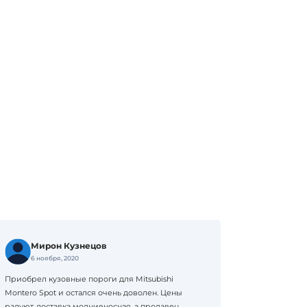
Мирон Кузнецов
6 ноября, 2020
Приобрел кузовные пороги для Mitsubishi
Montero Spot и остался очень доволен. Цены
радуют, доставка молниеносная, а продавец