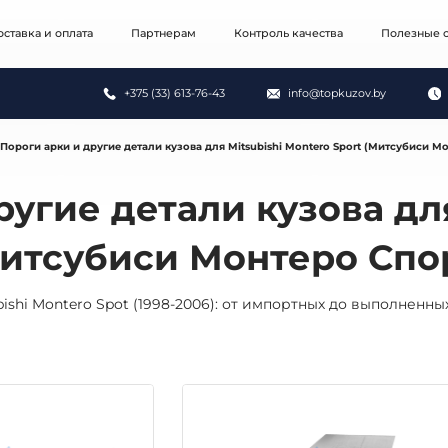
оставка и оплата
Партнерам
Контроль качества
Полезные с
+375 (33) 613-76-43
info@topkuzov.by
Пороги арки и другие детали кузова для Mitsubishi Montero Sport (Митсубиси М
ругие детали кузова для
Митсубиси Монтеро Спо
shi Montero Spot (1998-2006): от импортных до выполненны