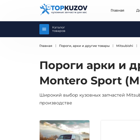
Главная
Д
Каталог
товаров
Главная
Пороги, арки и другие товары
Mitsubishi
Пороги арки и д
Montero Sport (
Широкий выбор кузовных запчастей Mitsubi
производстве