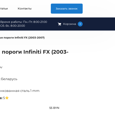
татьи
Контакты
Заказать звонок
Время работы: Пн.-Пт. 8:00-21:00
Корзина
0
Сб.-Вс. 8:00-20:00
е пороги Infiniti FX (2003-2007)
пороги Infiniti FX (2003-
ov
:
Беларусь
нкованная сталь 1 mm
а:
5
55 BYN