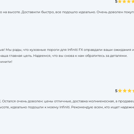
5
тво на высоте. Доставили быстро, все подошло идеально. Очень доволен покуп
в! Мы рады, что кузовные пороги для Infiniti FX оправдали ваши ожидания 
ша главная цель. Надеемся, что вы снова к нам обратитесь за деталями.
финити!
5
X. Остался очень доволен: цены отличные, доставка молниеносная, а продаве
соте, идеально подошли к моему Infiniti. Рекомендую всем, кто ищет надеж