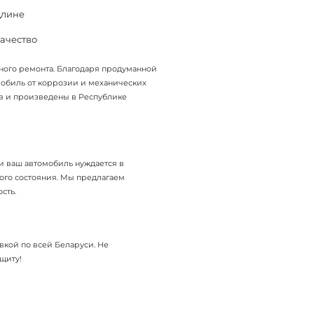
длине
ачество
лного ремонта. Благодаря продуманной
мобиль от коррозии и механических
в и произведены в Республике
и ваш автомобиль нуждается в
кого состояния. Мы предлагаем
сть.
авкой по всей Беларуси. Не
щиту!