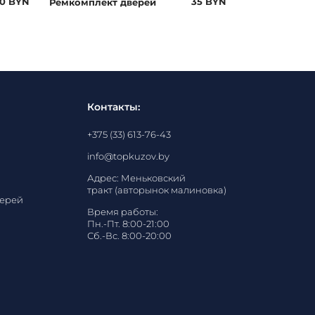
0 BYN
35 BYN
Ремкомплект дверей
Усилители по
Infiniti FX (2
Контакты:
+375 (33) 613-76-43
info@topkuzov.by
Адрес: Меньковский
тракт (авторынок малиновка)
верей
Время работы:
Пн.-Пт. 8:00-21:00
Сб.-Вс. 8:00-20:00