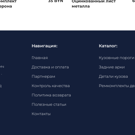
35 BYN
6
омплект
Оцинкованный лист
ерона
металла
Навигация:
Каталог:
Главная
Кузовные пороги
ич
Доставка и оплата
Задние арки
 .
Партнерам
Детали кузова
Контроль качества
Ремкомплекты д
Я
Политика возврата
Полезные статьи
Контакты