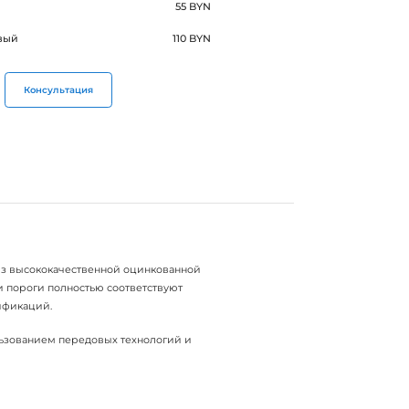
55 BYN
вый
110 BYN
Консультация
из высококачественной оцинкованной
ти пороги полностью соответствуют
дификаций.
ользованием передовых технологий и