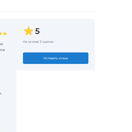
5
На основе
3
оценок
на
лся
Оставить отзыв
,