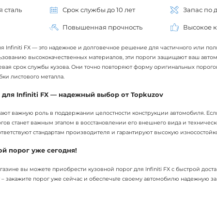
 сталь
Срок службы до 10 лет
Запас по 
Повышенная прочность
Высокое к
 Infiniti FX — это надежное и долговечное решение для частичного или по
ьзованию высококачественных материалов, эти пороги защищают ваш авто
вая срок службы кузова. Они точно повторяют форму оригинальных порого
бки листового металла.
для Infiniti FX — надежный выбор от Topkuzov
ают важную роль в поддержании целостности конструкции автомобиля. Есл
огов станет важным этапом в восстановлении его внешнего вида и техничес
ответствуют стандартам производителя и гарантируют высокую износостойко
ой порог уже сегодня!
азине вы можете приобрести кузовной порог для Infiniti FX с быстрой дост
 – закажите порог уже сейчас и обеспечьте своему автомобилю надежную за