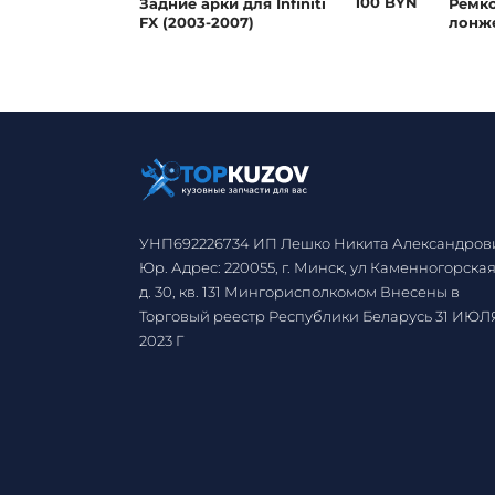
35 BYN
100 BYN
я
Задние арки для Infiniti
Ремк
FX (2003-2007)
лонж
УНП692226734 ИП Лешко Никита Александров
Юр. Адрес: 220055, г. Минск, ул Каменногорская
д. 30, кв. 131 Мингорисполкомом Внесены в
Торговый реестр Республики Беларусь 31 ИЮЛ
2023 Г