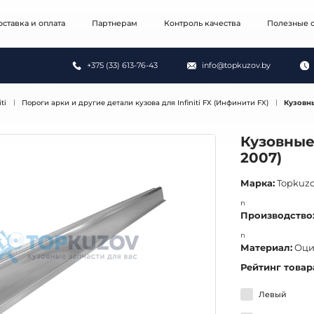
оставка и оплата
Партнерам
Контроль качества
Полезные с
+375 (33) 613-76-43
info@topkuzov.by
iti
Пороги арки и другие детали кузова для Infiniti FX (Инфинити FX)
Кузовны
Кузовные 
2007)
Марка:
Topkuz
n
Производство
n
Материал:
Оци
Рейтинг товар
Левый